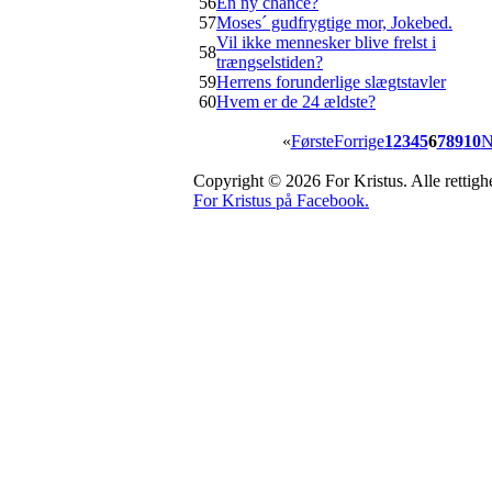
56
En ny chance?
57
Moses´ gudfrygtige mor, Jokebed.
Vil ikke mennesker blive frelst i
58
trængselstiden?
59
Herrens forunderlige slægtstavler
60
Hvem er de 24 ældste?
«
Første
Forrige
1
2
3
4
5
6
7
8
9
10
N
Copyright © 2026 For Kristus. Alle rettighe
For Kristus på Facebook.