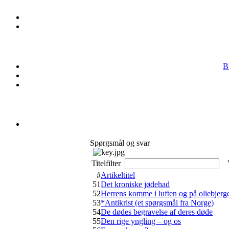
B
Spørgsmål og svar
Titelfilter
V
#
Artikeltitel
51
Det kroniske jødehad
52
Herrens komme i luften og på oliebjerg
53
*Antikrist (et spørgsmål fra Norge)
54
De dødes begravelse af deres døde
55
Den rige yngling – og os