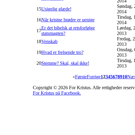
2014
Søndag, 
15
Usigelig glæde!
2014
Tirsdag, 
16
Når kristne brødre er uenige
2014
Er det bibelsk at retsforfølge
Lørdag, 
17
statsmagten?
2013
Fredag, 
18
Venskab
2013
Onsdag, 
19
Hvad er frelsende tro?
2013
Tirsdag,
20
Stemme? Skal, skal ikke!
2013
«
Første
Forrige
1
2
3
4
5
6
7
8
9
10
Næs
Copyright © 2026 For Kristus. Alle rettigheder reserv
For Kristus på Facebook.