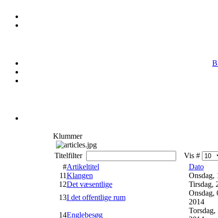
B
Klummer
Titelfilter
Vis #
#
Artikeltitel
Dato
11
Klangen
Onsdag, 
12
Det væsentlige
Tirsdag, 
Onsdag, 0
13
I det offentlige rum
2014
Torsdag, 
14
Englebesøg