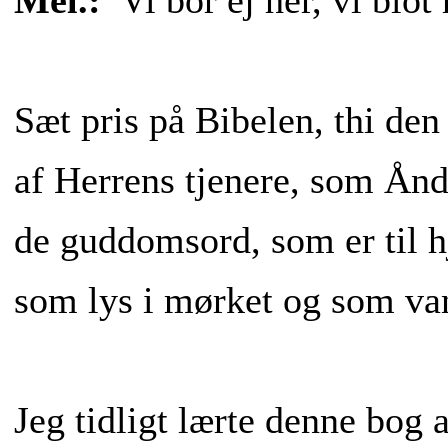
Mel.:
Vi bor ej her, vi blo
Sæt pris på Bibelen, thi den
af Herrens tjenere, som Ån
de guddomsord, som er til h
som lys i mørket og som va
Jeg tidligt lærte denne bog 