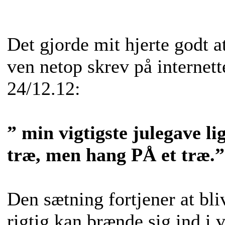
Det gjorde mit hjerte godt a
ven netop skrev på internett
24/12.12:
” min vigtigste julegave li
træ, men hang PÅ et træ.”
Den sætning fortjener at bl
rigtig kan brænde sig ind i v