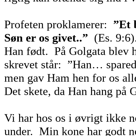
Profeten proklamerer:
”Et b
Søn er os givet..”
(Es. 9:6)
Han født. På Golgata blev 
skrevet står: ”Han… spared
men gav Ham hen for os al
Det skete, da Han hang på G
Vi har hos os i øvrigt ikke 
under. Min kone har godt no