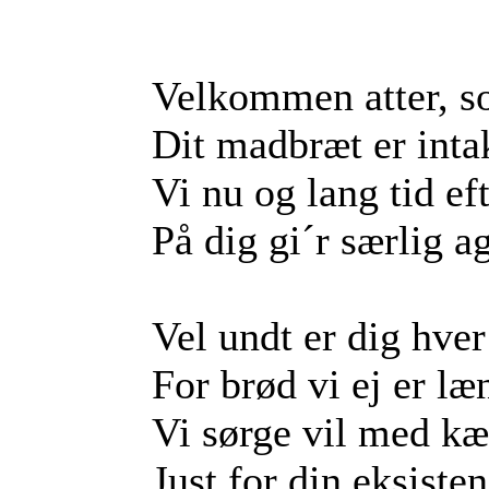
Velkommen atter, so
Dit madbræt er inta
Vi nu og lang tid eft
På dig gi´r særlig ag
Vel undt er dig hve
For brød vi ej er læ
Vi sørge vil med kær
Just for din eksisten