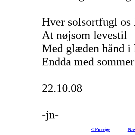
Hver solsortfugl os 
At nøjsom levestil
Med glæden hånd i 
Endda med sommer
22.10.08
-jn-
< Forrige
Næs